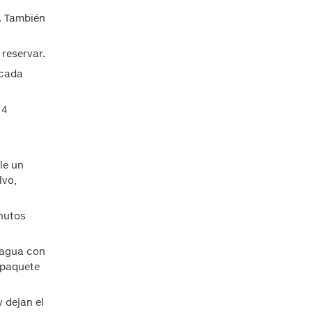
r. También
 reservar.
icada
 4
le un
lvo,
inutos
 agua con
 paquete
 dejan el