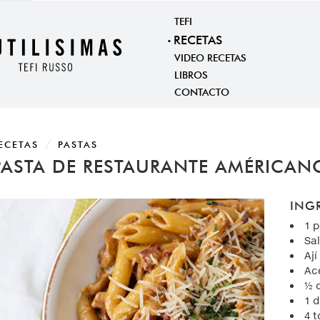
TEFI
RECETAS
VIDEO RECETAS
LIBROS
CONTACTO
ECETAS
PASTAS
PASTA DE RESTAURANTE AMÉRICA
ING
1 
Sal
Ají
Ace
½ 
1 d
4 