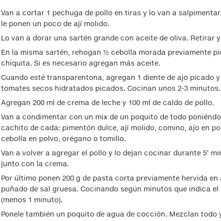
Van a cortar 1 pechuga de pollo en tiras y lo van a salpimenta
le ponen un poco de ají molido.
Lo van a dorar una sartén grande con aceite de oliva. Retirar y
En la misma sartén, rehogan ½ cebolla morada previamente p
chiquita. Si es necesario agregan más aceite.
Cuando esté transparentona, agregan 1 diente de ajo picado y
tomates secos hidratados picados. Cocinan unos 2-3 minutos.
Agregan 200 ml de crema de leche y 100 ml de caldo de pollo.
Van a condimentar con un mix de un poquito de todo poniéndo
cachito de cada: pimentón dulce, ají molido, comino, ajo en po
cebolla en polvo, orégano o tomillo.
Van a volver a agregar el pollo y lo dejan cocinar durante 5’ m
junto con la crema.
Por último ponen 200 g de pasta corta previamente hervida en
puñado de sal gruesa. Cocinando según minutos que indica el
(menos 1 minuto).
Ponele también un poquito de agua de cocción. Mezclan todo y