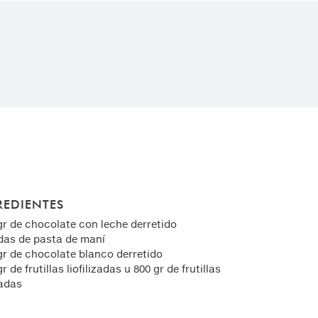
REDIENTES
 gr de chocolate con leche derretido
cdas de pasta de maní
 gr de chocolate blanco derretido
gr de frutillas liofilizadas u 800 gr de frutillas
adas