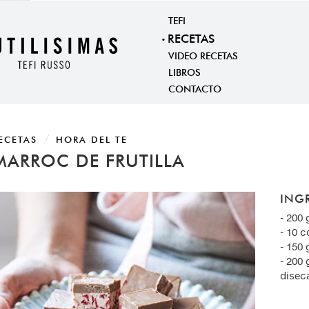
TEFI
RECETAS
VIDEO RECETAS
LIBROS
CONTACTO
ECETAS
HORA DEL TE
MARROC DE FRUTILLA
ING
- 200
- 10 
- 150
- 200 
disec