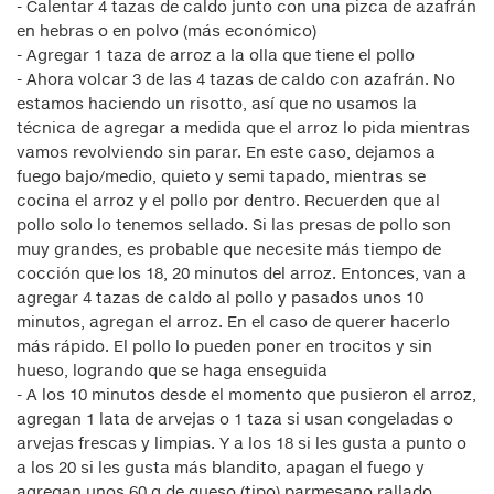
- Calentar 4 tazas de caldo junto con una pizca de azafrán
en hebras o en polvo (más económico)
- Agregar 1 taza de arroz a la olla que tiene el pollo
- Ahora volcar 3 de las 4 tazas de caldo con azafrán. No
estamos haciendo un risotto, así que no usamos la
técnica de agregar a medida que el arroz lo pida mientras
vamos revolviendo sin parar. En este caso, dejamos a
fuego bajo/medio, quieto y semi tapado, mientras se
cocina el arroz y el pollo por dentro. Recuerden que al
pollo solo lo tenemos sellado. Si las presas de pollo son
muy grandes, es probable que necesite más tiempo de
cocción que los 18, 20 minutos del arroz. Entonces, van a
agregar 4 tazas de caldo al pollo y pasados unos 10
minutos, agregan el arroz. En el caso de querer hacerlo
más rápido. El pollo lo pueden poner en trocitos y sin
hueso, logrando que se haga enseguida
- A los 10 minutos desde el momento que pusieron el arroz,
agregan 1 lata de arvejas o 1 taza si usan congeladas o
arvejas frescas y limpias. Y a los 18 si les gusta a punto o
a los 20 si les gusta más blandito, apagan el fuego y
agregan unos 60 g de queso (tipo) parmesano rallado.